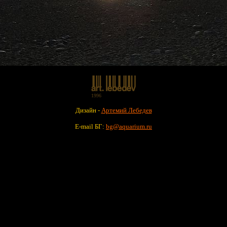
1996
Дизайн -
Артемий Лебедев
E-mail БГ:
bg@aquarium.ru