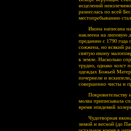
исцелений неизлечимо
разнеслась по всей Бес
местопребыванию стал
Икона написана на
наклеена на липовую 
преданию с 1790 года
сожжена, но всякий р
святую икону малопов
к земле. Насколько сп
трудно, однако холст п
одеждах Божьей Матер
почернели и вскипели,
совершенно чисты и п
Покровительству 
молва приписывала сп
время эпидемий холер
Чудотворная икон
зимой и весной (до Па
остальное время в цер