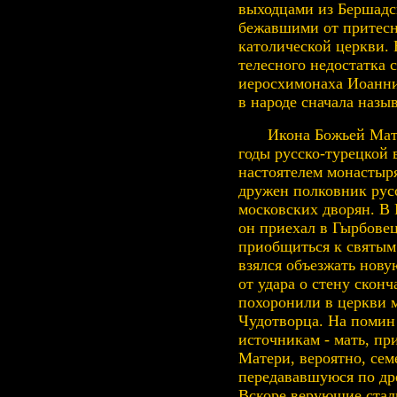
выходцами из Бершадс
бежавшими от притесн
католической церкви. 
телесного недостатка 
иеросхимонаха Иоанник
в народе сначала назы
Икона Божьей Мат
годы русско-турецкой 
настоятелем монастыр
дружен полковник рус
московских дворян. В 
он приехал в Гырбовец
приобщиться к святым
взялся объезжать нову
от удара о стену сконч
похоронили в церкви 
Чудотворца. На помин 
источникам - мать, пр
Матери, вероятно, се
передававшуюся по дре
Вскоре верующие стал