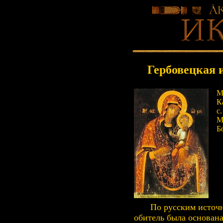
Гербовецкая 
М
К
с
М
Б
По русским источ
обитель была основана